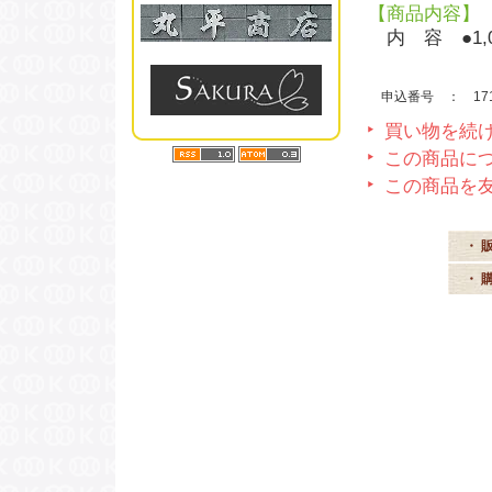
【商品内容】
内 容 ●1,0
申込番号 ： 1711
買い物を続
この商品に
この商品を
・ 
・ 