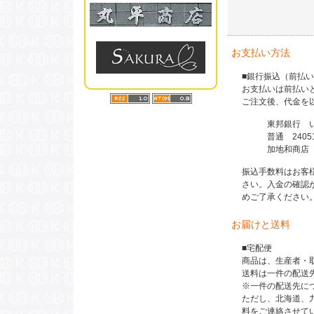
お支払い方法
■銀行振込（前払
お支払いは前払い
ご注文後、代金を
東邦銀行 い
普通 24051
加地和商店（カ
振込手数料はお客
さい。入金の確認
めご了承ください
お届けと送料
■宅配便
商品は、生産者・
送料は一件の配送先
※一件の配送先につ
ただし、北海道、
料をご連絡させて